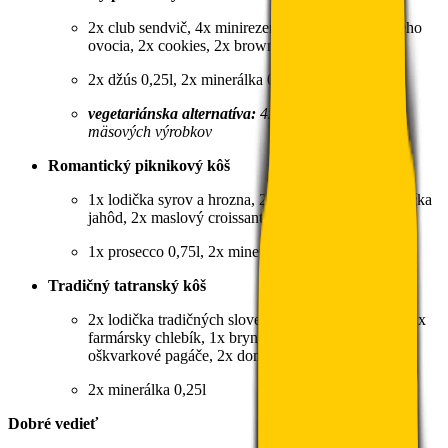
2x club sendvič, 4x minirezeň, 1x lodička sezónneho
ovocia, 2x cookies, 2x brownies
2x džús 0,25l, 2x minerálka 0,25l
vegetariánska alternatíva:
4x club sendvič bez
mäsových výrobkov
Romantický piknikový kôš
1x lodička syrov a hrozna, 2x plnený wrap, 1x lodička
jahôd, 2x maslový croissant
1x prosecco 0,75l, 2x minerálka 0,25l
Tradičný tatranský kôš
2x lodička tradičných slovenských údenín a syrov, 1x
farmársky chlebík, 1x bryndzová nátierka 150g, 2x
oškvarkové pagáče, 2x domáca štrúdľa
2x minerálka 0,25l
Dobré vedieť