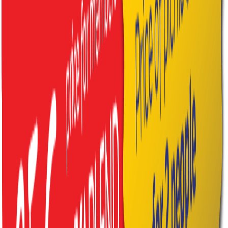
2x lodička tradičných slovenských údenín a syrov, 1x
farmársky chlebík, 1x bryndzová nátierka 150g, 2x
oškvarkové pagáče, 2x domáca štrúdľa
2x minerálka 0,25l
Dobré vedieť
Súčasťou každého koša je
deka, poháre a jednorazový
príbor
.
Koše sú pripravené pre min. 2 osoby. Pri väčšej skupine sa
cena navyšuje:
dospelá osoba +15€ / dieťa +10€
.
Pri vyzdvihnutí sa hradí
vratná záloha 30€
– vrátime ju po
vrátení koša s dekou.
Ako objednať
1. Vyberte si typ
– rodinný, romantický alebo tradičný
tatranský kôš.
2. Rezervujte minimálne 24 hodín vopred
– osobne na
recepcii, telefonicky alebo e-mailom.