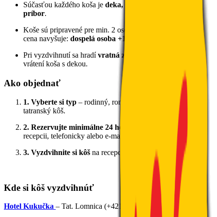
Súčasťou každého koša je
deka, poháre a jednorazový
príbor
.
Koše sú pripravené pre min. 2 osoby. Pri väčšej skupine sa
cena navyšuje:
dospelá osoba +15€ / dieťa +10€
.
Pri vyzdvihnutí sa hradí
vratná záloha 30€
– vrátime ju po
vrátení koša s dekou.
Ako objednať
1. Vyberte si typ
– rodinný, romantický alebo tradičný
tatranský kôš.
2. Rezervujte minimálne 24 hodín vopred
– osobne na
recepcii, telefonicky alebo e-mailom.
3. Vyzdvihnite si kôš
na recepcii v dohodnutý deň a čas.
Kde si kôš vyzdvihnúť
Hotel Kukučka
– Tat. Lomnica (+421 910 113 322)