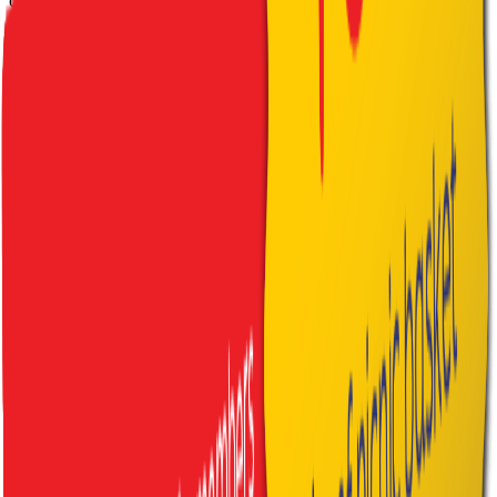
obyčajný deň na nezabudnuteľný zážitok. Stačí si vybrať typ,
rezervovať a vyzdvihnúť na recepcii.
Cena:
40€ za kôš |
35€ s MYAPLEND
Rodinný piknikový kôš
2x club sendvič, 4x minirezeň, 1x lodička sezónneho
ovocia, 2x cookies, 2x brownies
2x džús 0,25l, 2x minerálka 0,25l
vegetariánska alternatíva:
4x club sendvič bez
mäsových výrobkov
Romantický piknikový kôš
1x lodička syrov a hrozna, 2x plnený wrap, 1x lodička
jahôd, 2x maslový croissant
1x prosecco 0,75l, 2x minerálka 0,25l
Tradičný tatranský kôš