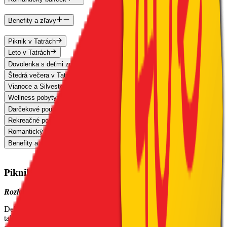
Benefity a zľavy
Piknik v Tatrách
Leto v Tatrách
Dovolenka s deťmi zdarma
Štedrá večera v Tatrách 2026
Vianoce a Silvester na Štrbskom Plese
Wellness pobyty
Darčekové poukážky
Rekreačné poukazy
Romantický balíček
Benefity a zľavy
Piknik v Tatrách
Rozložte deku a vychutnajte si hory
Deka rozložená v tráve, výhľad na štíty a kôš plný dobrôt – presne
takto chutí leto v Tatrách. Objednajte si
piknikový kôš
a premeňte