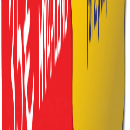
3. Vyzdvihnite si kôš
na recepcii v dohodnutý deň a čas.
Kde si kôš vyzdvihnúť
Hotel Kukučka
– Tat. Lomnica (+421 910 113 322)
Hotel Ovruč
– Št. Pleso (+421 910 264 714)
Wellness Hotel Borovica****
–
Št. Pleso (+421 910 809 809)
Tatry Holiday Resort
– V. Slavkov (+421 904 744 000)
Koliba Kamzík
– St. Smokovec (+421 902 244 111)