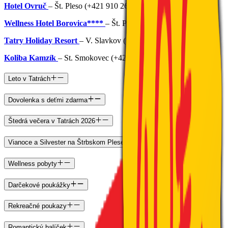
Hotel Ovruč
– Št. Pleso (+421 910 264 714)
Wellness Hotel Borovica****
–
Št. Pleso (+421 910 809 809)
Tatry Holiday Resort
– V. Slavkov (+421 904 744 000)
Koliba Kamzík
– St. Smokovec (+421 902 244 111)
Leto v Tatrách
Dovolenka s deťmi zdarma
Štedrá večera v Tatrách 2026
Vianoce a Silvester na Štrbskom Plese
Wellness pobyty
Darčekové poukážky
Rekreačné poukazy
Romantický balíček