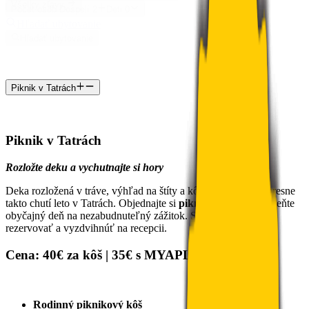
Všetky zľavy
Počet osôb
Dospelí
2
Deti
0
Hľadať ubytovanie
Hľadať ubytovanie
Piknik v Tatrách
Piknik v Tatrách
Rozložte deku a vychutnajte si hory
Deka rozložená v tráve, výhľad na štíty a kôš plný dobrôt – presne
takto chutí leto v Tatrách. Objednajte si
piknikový kôš
a premeňte
obyčajný deň na nezabudnuteľný zážitok. Stačí si vybrať typ,
rezervovať a vyzdvihnúť na recepcii.
Cena:
40€ za kôš |
35€ s MYAPLEND
Rodinný piknikový kôš