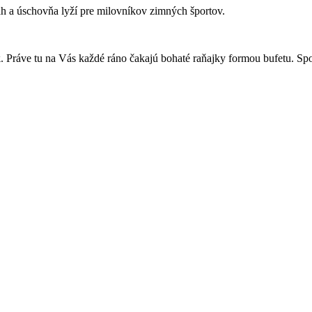
ah a úschovňa lyží pre milovníkov zimných športov.
k
. Práve tu na Vás každé ráno čakajú bohaté raňajky formou bufetu. Spo