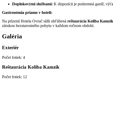
Doplnkovými službami:
K dispozícii je podzemná garáž, výť
Gastronómia priamo v hoteli:
Na prízemí Hotela Ovruč sídli obľúbená
reštaurácia Koliba Kamzí
zárukou bezstarostného pobytu v každom ročnom období.
Galéria
Exteriér
Počet fotiek
:
4
Reštaurácia Koliba Kamzík
Počet fotiek
:
12