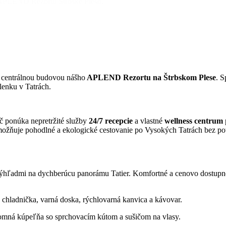
 APLEND Rezortu Štrbské Pleso.
 centrálnou budovou nášho
APLEND Rezortu na Štrbskom Plese
. S
enku v Tatrách.
 ponúka nepretržité služby
24/7 recepcie
a vlastné
wellness centrum
ožňuje pohodlné a ekologické cestovanie po Vysokých Tatrách bez p
výhľadmi na dychberúcu panorámu Tatier. Komfortné a cenovo dostupné
 chladnička, varná doska, rýchlovarná kanvica a kávovar.
omná kúpeľňa so sprchovacím kútom a sušičom na vlasy.