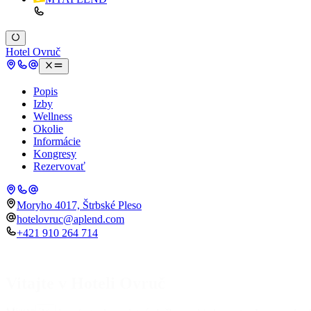
Hotel Ovruč
Popis
Izby
Wellness
Okolie
Informácie
Kongresy
Rezervovať
Moryho 4017, Štrbské Pleso
hotelovruc@aplend.com
+421 910 264 714
Vitajte v Hoteli Ovruč