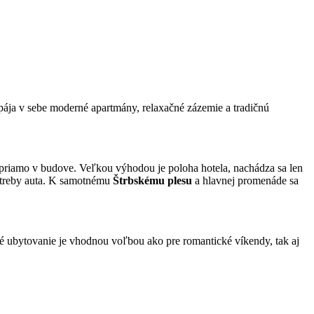
pája v sebe moderné apartmány, relaxačné zázemie a tradičnú
priamo v budove. Veľkou výhodou je poloha hotela, nachádza sa len
otreby auta. K samotnému
Štrbskému plesu
a hlavnej promenáde sa
 ubytovanie je vhodnou voľbou ako pre romantické víkendy, tak aj