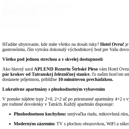
Miesto
Maximálny komfort a kompletné služby pod jednou strechou v srdci
Príchod
Odchod
07.08.2026
08.08.2026
Pozrite si Izby
Počet osôb
Dospelí
2
Deti
0
Hľadať ubytovanie
Hľadať ubytovanie
Hľadáte ubytovanie, kde máte všetko na dosah ruky?
Hotel Ovruč
je
gastronómiu, čím vytvára dokonalý východiskový bod pre Vašu dovol
Všetko pod jednou strechou a v skvelej dostupnosti:
Ako hlavný uzol
APLEND Rezortu Štrbské Pleso
vám Hotel Ovruč
pár krokov od Tatranskej železničnej stanice
, čo našim hosťom um
dostanete príjemnou, približne
10-minútovou prechádzkou.
Lukratívne apartmány s plnohodnotným vybavením
V ponuke nájdete typy 2+0, 2+2 až po priestranné apartmány 4+2 s 
pre rodinné dovolenky v Tatrách. Každý apartmán disponuje:
Plnohodnotnou kuchyňou:
umývačka riadu, mikrovlnná rúra,
Moderným zázemím:
TV s plochou obrazovkou, WiFi a súkr