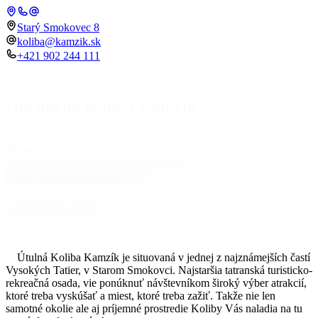
Starý Smokovec 8
koliba@kamzik.sk
+421 902 244 111
Obľúbená Koliba Kamzík
Útulná Koliba Kamzík je situovaná v jednej z najznámejších častí
Miesto
Vysokých Tatier, v Starom Smokovci.
Príchod
Odchod
06.08.2026
07.08.2026
Apartmány Koliby Kamzík
Počet osôb
Dospelí
2
Deti
0
Hľadať ubytovanie
Hľadať ubytovanie
Útulná Koliba Kamzík je situovaná v jednej z najznámejších častí
Vysokých Tatier, v Starom Smokovci. Najstaršia tatranská turisticko-
rekreačná osada, vie ponúknuť návštevníkom široký výber atrakcií,
ktoré treba vyskúšať a miest, ktoré treba zažiť. Takže nie len
samotné okolie ale aj príjemné prostredie Koliby Vás naladia na tu