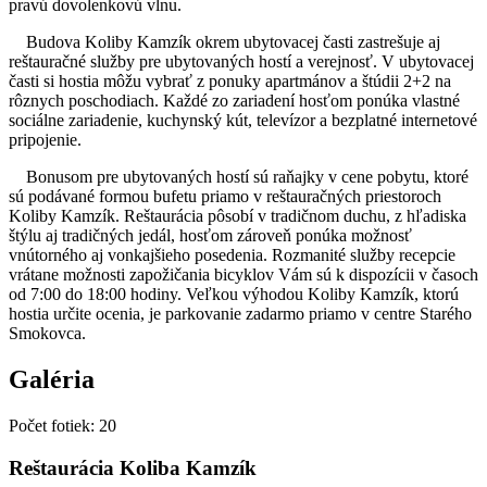
pravú dovolenkovú vlnu.
Budova Koliby Kamzík okrem ubytovacej časti zastrešuje aj
reštauračné služby pre ubytovaných hostí a verejnosť. V ubytovacej
časti si hostia môžu vybrať z ponuky apartmánov a štúdii 2+2 na
rôznych poschodiach. Každé zo zariadení hosťom ponúka vlastné
sociálne zariadenie, kuchynský kút, televízor a bezplatné internetové
pripojenie.
Bonusom pre ubytovaných hostí sú raňajky v cene pobytu, ktoré
sú podávané formou bufetu priamo v reštauračných priestoroch
Koliby Kamzík. Reštaurácia pôsobí v tradičnom duchu, z hľadiska
štýlu aj tradičných jedál, hosťom zároveň ponúka možnosť
vnútorného aj vonkajšieho posedenia. Rozmanité služby recepcie
vrátane možnosti zapožičania bicyklov Vám sú k dispozícii v časoch
od 7:00 do 18:00 hodiny. Veľkou výhodou Koliby Kamzík, ktorú
hostia určite ocenia, je parkovanie zadarmo priamo v centre Starého
Smokovca.
Galéria
Počet fotiek
:
20
Reštaurácia Koliba Kamzík