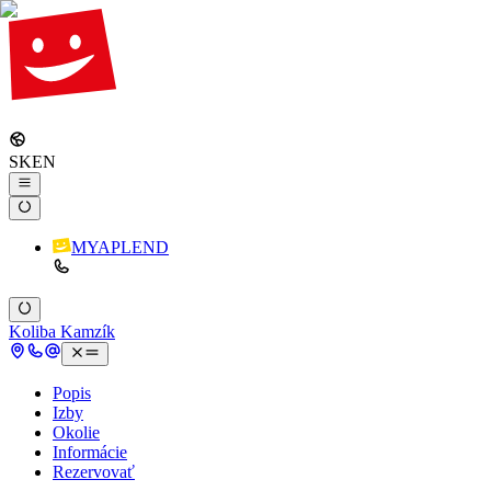
SK
EN
MYAPLEND
Koliba Kamzík
Popis
Izby
Okolie
Informácie
Rezervovať