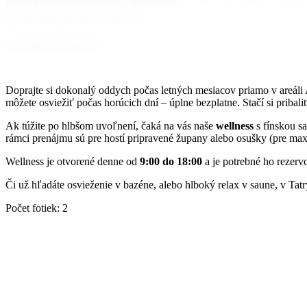
Počas pobytu si hostia môžu dopriať relax v menšom bazéne, fínskej
Príchod
Odchod
07.08.2026
08.08.2026
Počet osôb
Dospelí
2
Deti
0
Hľadať ubytovanie
Hľadať ubytovanie
Doprajte si dokonalý oddych počas letných mesiacov priamo v areál
môžete osviežiť počas horúcich dní – úplne bezplatne. Stačí si pribal
Ak túžite po hlbšom uvoľnení, čaká na vás naše
wellness
s fínskou s
rámci prenájmu sú pre hostí pripravené župany alebo osušky (pre max. 
Wellness je otvorené denne od
9:00 do 18:00
a je potrebné ho rezerv
Či už hľadáte osvieženie v bazéne, alebo hlboký relax v saune, v Tat
Počet fotiek
:
2