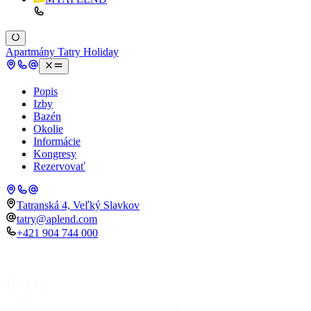
Apartmány Tatry Holiday
Popis
Izby
Bazén
Okolie
Informácie
Kongresy
Rezervovať
Tatranská 4, Veľký Slavkov
tatry@aplend.com
+421 904 744 000
Bazén
Miesto