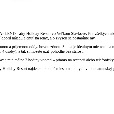
 saune a oddychovej zóne.
i APLEND Tatry Holiday Resort vo Veľkom Slavkove. Pre všetkých ubyt
iť dobrú náladu a chuť na relax, a o zvyšok sa postaráme my.
aunou a príjemnou oddychovou zónou. Sauna je ideálnym miestom na nač
4 osoby), a tak si môžete užiť pohodlie bez starostí.
ovať minimálne 2 hodiny vopred – priamo na recepcii alebo telefonicky
ry Holiday Resort nájdete dokonalé miesto na oddych v lone tatranskej p