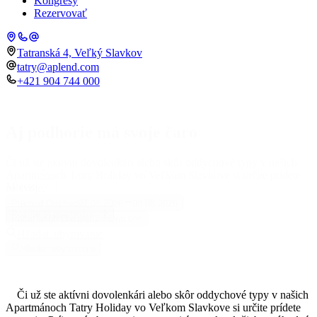
Kongresy
Rezervovať
Tatranská 4, Veľký Slavkov
tatry@aplend.com
+421 904 744 000
Aj podhorie má svoje čaro
Či už ste aktívni dovolenkári alebo skôr oddychové typy v našich
Apartmánoch Tatry Holiday vo Veľkom Slavkove si určite prídete
Miesto
na svoje.
Príchod
Odchod
07.08.2026
08.08.2026
Pozrite si apartmány
Počet osôb
Dospelí
2
Deti
0
Hľadať ubytovanie
Hľadať ubytovanie
Či už ste aktívni dovolenkári alebo skôr oddychové typy v našich
Apartmánoch Tatry Holiday vo Veľkom Slavkove si určite prídete