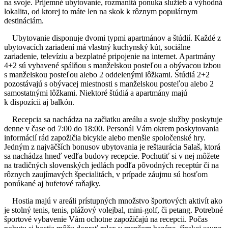
na svoje. Príjemné ubytovanie, rozmanitá ponuka služieb a výhodná
lokalita, od ktorej to máte len na skok k rôznym populárnym
destináciám.
Ubytovanie disponuje dvomi typmi apartmánov a štúdií. Každé z
ubytovacích zariadení má vlastný kuchynský kút, sociálne
zariadenie, televíziu a bezplatné pripojenie na internet. Apartmány
4+2 sú vybavené spálňou s manželskou posteľou a obývacou izbou
s manželskou posteľou alebo 2 oddelenými lôžkami. Štúdiá 2+2
pozostávajú s obývacej miestnosti s manželskou posteľou alebo 2
samostatnými lôžkami. Niektoré štúdiá a apartmány majú
k dispozícii aj balkón.
Recepcia sa nachádza na začiatku areálu a svoje služby poskytuje
denne v čase od 7:00 do 18:00. Personál Vám okrem poskytovania
informácií rád zapožičia bicykle alebo menšie spoločenské hry.
Jedným z najväčších bonusov ubytovania je reštaurácia Salaš, ktorá
sa nachádza hneď vedľa budovy recepcie. Pochutiť si v nej môžete
na tradičných slovenských jedlách podľa pôvodných receptúr či na
rôznych zaujímavých špecialitách, v prípade záujmu sú hosťom
ponúkané aj bufetové raňajky.
Hostia majú v areáli prístupných množstvo športových aktivít ako
je stolný tenis, tenis, plážový volejbal, mini-golf, či petang. Potrebné
športové vybavenie Vám ochotne zapožičajú na recepcii. Počas