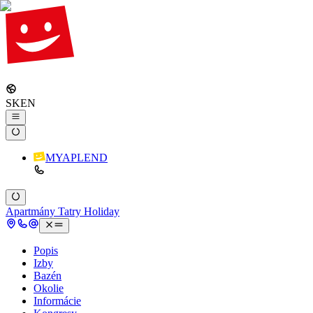
SK
EN
MYAPLEND
Apartmány Tatry Holiday
Popis
Izby
Bazén
Okolie
Informácie