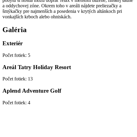
pobytu si hostia môžu doprať relax v menšom bazéne, fínskej saune
a oddychovej zóne. Okrem toho v areáli nájdete preliezačky a
šmýkačky pre najmenších a posedenia v krytých altánkoch pri
vonkajších krboch alebo ohniskách.
Galéria
Exteriér
Počet fotiek
:
5
Areál Tatry Holiday Resort
Počet fotiek
:
13
Aplend Adventure Golf
Počet fotiek
:
4