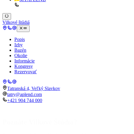
Vilkové štúdiá
Popis
Izby
Bazén
Okolie
Informácie
Kongresy
Rezervovať
Tatranská 4, Veľký Slavkov
tatry@aplend.com
+421 904 744 000
Poznáte Vilkové Štúdiá?