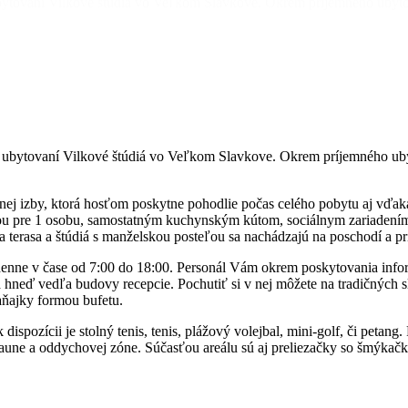
ubytovaní Vilkové štúdiá vo Veľkom Slavkove. Okrem príjemného ubytov
 ubytovaní Vilkové štúdiá vo Veľkom Slavkove. Okrem príjemného ubyt
nej izby, ktorá hosťom poskytne pohodlie počas celého pobytu aj vďak
u pre 1 osobu, samostatným kuchynským kútom, sociálnym zariadením,
 terasa a štúdiá s manželskou posteľou sa nachádzajú na poschodí a pr
enne v čase od 7:00 do 18:00. Personál Vám okrem poskytovania infor
za hneď vedľa budovy recepcie. Pochutiť si v nej môžete na tradičných
aňajky formou bufetu.
dispozícii je stolný tenis, tenis, plážový volejbal, mini-golf, či peta
aune a oddychovej zóne. Súčasťou areálu sú aj preliezačky so šmýkačk