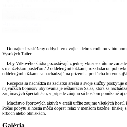
Doprajte si zaslúžený oddych vo dvojici alebo s rodinou v útulnom 
Miesto
Vysokých Tatier.
Príchod
Odchod
07.08.2026
08.08.2026
Pozrite si izby
Počet osôb
Dospelí
2
Deti
0
Hľadať ubytovanie
Hľadať ubytovanie
Doprajte si zaslúžený oddych vo dvojici alebo s rodinou v útulnom
Vysokých Tatier.
Izby Vilkového štúdia pozostávajú z jednej vkusne a útulne zariade
s manželskou posteľou / 2 oddelenými lôžkami, rozkladacou pohovko
oddelenými lôžkami sa nachádzajú na prízemí a prislúcha im vonkajšia
Recepcia sa nachádza na začiatku areálu a svoje služby poskytuje d
najväčších bonusov ubytovania je reštaurácia Salaš, ktorá sa nachád
zaujímavých špecialitách, v prípade záujmu sú hosťom ponúkané aj r
Množstvo športových aktivít v areáli určite zaujme všetkých hostí, k 
Počas pobytu si hostia môžu doprať relax v menšom bazéne, fínskej s
krboch alebo ohniskách.
Galéria