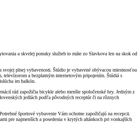
ania a skvelej ponuky služieb to máte zo Slavkova len na skok od
ovania a skvelej ponuky služieb to máte zo Slavkova len na skok od
a svojej plnej vybavenosti. Štúdio je vybavené obývacou miestnosťou
 televízorom a bezplatným internetovým pripojením. Štúdiá s
islúcha im balkón.
mácií rád zapožičia bicykle alebo menšie spoločenské hry. Jedným z
 slovenských jedlách podľa pôvodných receptúr či na rôznych
ng. Potrebné športové vybavenie Vám ochotne zapožičajú na recepcii.
ami pre najmenších a posedenia v krytých altánkoch pri vonkajších