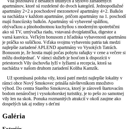
Vila pozostáva z desiatich útulných a štýlovo zariadených
apartmánov, ktoré sú rozdelené do dvoch kategórií. Jednopodlažné
apartmány 2+2 a poschodové mezonetové apartmány 4+2. Balkón
sa nachádza v každom apartmáne, pričom apartmány na 1. poschodí
majú francúzsky balkón. Apartmány sú vybavené spálňou,
obývačkou a plnohodnotnou kuchyňou s moderným spotrebičmi
ako sú TV, umývačka riadu, vstavaná dvojplatnička, digestor a
varná kanvica. Veľkým bonusom z hľadiska vybavenosti apartmánu
je práčka so sušičkou. Vďaka svojmu vybaveniu patria tak medzi
najlepšie zariadené APLEND apartmány vo Vysokých Tatrách.
Bonusom je, že hostia majú počas pobytu raňajky v cene a večere si
môžu doobjednať. V rámci služieb je hosťom k dispozícii v
priestoroch Vily úschovňa lyží v lyžiarni a recepcia, ktorá sa
nachádza v našom druhom zariadení Koliba Kamzík.
Už spomínaná poloha vily, ktorá patrí medzi najlepšie lokality v
rámci obce Nový Smokovec prináša návštevníkom množstvo
výhod. Do centra Starého Smokovca, ktorý je zároveň štartovacím
bodom nenáročnej i vysokohorskej turistiky, je to pešo zo samotnej
vily len na skok. Ponuka rozmanitých atrakcií v okolí zaujme ako
dospelých tak aj rodiny s deťmi
Galéria
Exteriér