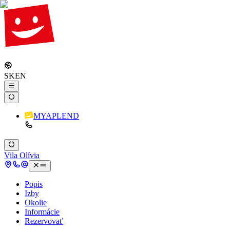
SK
EN
MYAPLEND
Vila Olívia
Popis
Izby
Okolie
Informácie
Rezervovať