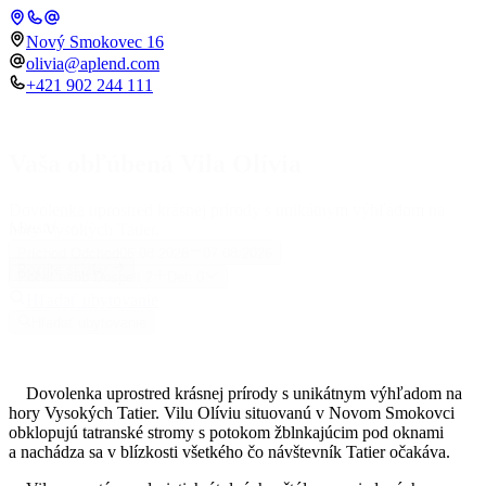
Nový Smokovec 16
olivia@aplend.com
+421 902 244 111
Vaša obľúbená Vila Olívia
Dovolenka uprostred krásnej prírody s unikátnym výhľadom na
Miesto
hory Vysokých Tatier.
Príchod
Odchod
06.08.2026
07.08.2026
Pozrite si izby
Počet osôb
Dospelí
2
Deti
0
Hľadať ubytovanie
Hľadať ubytovanie
Dovolenka uprostred krásnej prírody s unikátnym výhľadom na
hory Vysokých Tatier. Vilu Olíviu situovanú v Novom Smokovci
obklopujú tatranské stromy s potokom žblnkajúcim pod oknami
a nachádza sa v blízkosti všetkého čo návštevník Tatier očakáva.