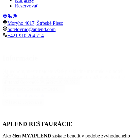
Kongresy
Rezervovať
Moryho 4017, Štrbské Pleso
hotelovruc@aplend.com
+421 910 264 714
Informácie
Na jednom mieste nájdete všetky základné informácie o hoteli –
Miesto
check-in a check-out, možnosti stravovania, služby pre hostí aj
praktické tipy pre váš pobyt.
Príchod
Odchod
09.08.2026
10.08.2026
Počet osôb
Dospelí
2
Deti
0
Hľadať ubytovanie
Hľadať ubytovanie
APLEND REŠTAURÁCIE
Ako
člen MYAPLEND
získate benefit v podobe zvýhodneného