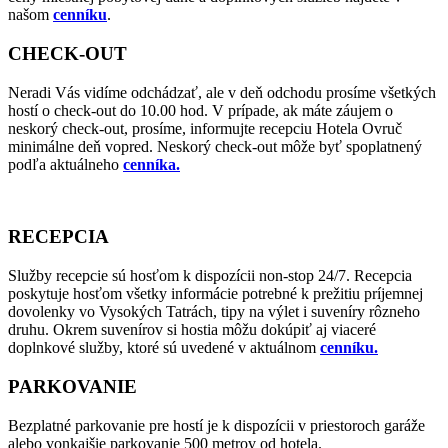
našom
cenníku
.
CHECK-OUT
Neradi Vás vidíme odchádzať, ale v deň odchodu prosíme všetkých
hostí o check-out do 10.00 hod. V prípade, ak máte záujem o
neskorý check-out, prosíme, informujte recepciu Hotela Ovruč
minimálne deň vopred. Neskorý check-out môže byť spoplatnený
podľa aktuálneho
cenníka.
RECEPCIA
Služby recepcie sú hosťom k dispozícii non-stop 24/7. Recepcia
poskytuje hosťom všetky informácie potrebné k prežitiu príjemnej
dovolenky vo Vysokých Tatrách, tipy na výlet i suveníry rôzneho
druhu. Okrem suvenírov si hostia môžu dokúpiť aj viaceré
doplnkové služby, ktoré sú uvedené v aktuálnom
cenníku.
PARKOVANIE
Bezplatné parkovanie pre hostí je k dispozícii v priestoroch garáže
alebo vonkajšie parkovanie 500 metrov od hotela.