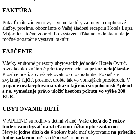
FAKTÚRA
Pokiaľ máte záujem o vystavenie faktúry za pobyt a doplnkové
služby, prosíme, oboznámte o Vašej žiadosti recepciu Hotela Lujza
Major dostatočne vopred. Po vystavení fiškálneho dokladu nie je
možné dodatočne vystaviť faktúru.
FAJČENIE
Všetky vnútorné priestory ubytovacích jednotiek Hotela Ovruč,
rovnako ako vnútorné priestory recepcie sú
prísne nefajčiarske
.
Prosíme hostí, aby rešpektovali toto rozhodnutie. Pokiaľ ste
zvyknutý fajčiť, prosíme, urobte tak vo vonkajších priestoroch.
V
prípade neakceptovania zákazu fajčenia si spoločnosti Aplend
s.r.o. vymedzuje právo uložiť hosťom pokutu vo výške 200
EUR.
UBYTOVANIE DETÍ
V APLEND sú rodiny s deťmi vítané.
Vaše dieťa do 2 rokov
bude s vami bývať na zdieľanom lôžku úplne zadarmo
.
Navyše
jedno dieťa do 6 rokov
bude mať ubytovanie
na prístelke
úplne zadarmo
počas celého vášho pobytu.