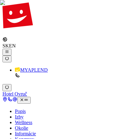
SK
EN
MYAPLEND
Hotel Ovruč
Popis
Izby
Wellness
Okolie
Informácie