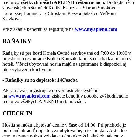
menu vo
všetkých našich APLEND reštauráciách.
Do tradičných
slovenských reštaurácií Koliba Kamzík v Starom Smokovci,
Tatranskej Lomnici, na Štrbskom Plese a Salaš vo Veľkom
Slavkove.
Pre získanie benefitu sa registrujte na
www.myaplend.com
RAŇAJKY
Raňajky sú pre hostí Hotela Ovruč servírované od 7:00 do 10:00 v
priestoroch reštaurácie Koliba Kamzík, ktorá sa nachádza priamo v
hoteli. Všetci ubytovaní hostia majú na apartmáne k dispozícii aj
plne vybavenú kuchynku.
-
Raňajky sú za doplatok: 14€/osoba
Ak sa navyše registrujete do vernostného systému
na
www.myaplend.com
získate benefit v podobe zvýhodneného
menu vo všetkých APLEND reštauráciách.
CHECK-IN
Hostia sa môžu ubytovať denne v čase od 14:00. Pri príchode je
potrebné uhradiť doplatok za ubytovanie, miestnu daň
.
Aktuálne
ceny miestnej pobytovej dane a doplnkových služieb nájdete v