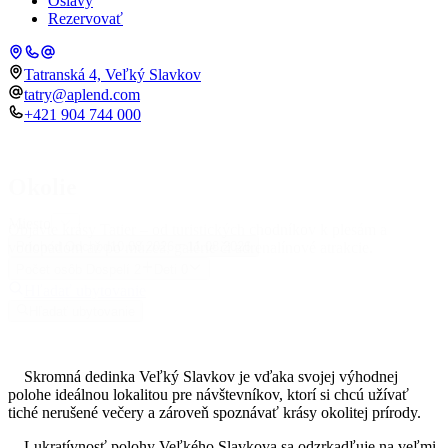
Oslavy
Rezervovať
Tatranská 4, Veľký Slavkov
tatry@aplend.com
+421 904 744 000
Okolie
Miesto
Objavte krásy Tatier – od turistických chodníkov k plesám a
vodopádom až po múzeá, galérie či adrenalínové atrakcie.
Príchod
Odchod
10.08.2026
11.08.2026
Počet osôb
Dospelí
2
Deti
0
Hľadať ubytovanie
Hľadať ubytovanie
Skromná dedinka Veľký Slavkov je vďaka svojej výhodnej
polohe ideálnou lokalitou pre návštevníkov, ktorí si chcú užívať
tiché nerušené večery a zároveň spoznávať krásy okolitej prírody.
Lukratívnosť polohy Veľkého Slavkova sa odzrkadľuje na veľmi