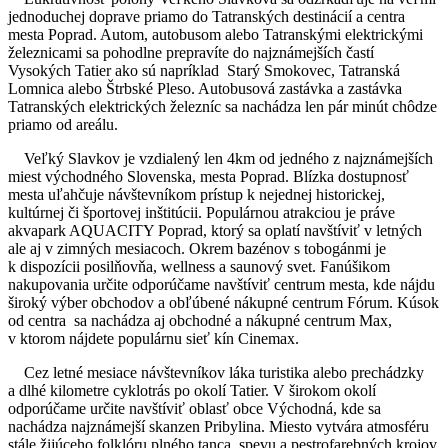
jednoduchej doprave priamo do Tatranských destinácií a centra
mesta Poprad. Autom, autobusom alebo Tatranskými elektrickými
železnicami sa pohodlne prepravíte do najznámejších častí
Vysokých Tatier ako sú napríklad Starý Smokovec, Tatranská
Lomnica alebo Štrbské Pleso. Autobusová zastávka a zastávka
Tatranských elektrických železníc sa nachádza len pár minút chôdze
priamo od areálu.
Veľký Slavkov je vzdialený len 4km od jedného z najznámejších
miest východného Slovenska, mesta Poprad. Blízka dostupnosť
mesta uľahčuje návštevníkom prístup k nejednej historickej,
kultúrnej či športovej inštitúcii. Populárnou atrakciou je práve
akvapark AQUACITY Poprad, ktorý sa oplatí navštíviť v letných
ale aj v zimných mesiacoch. Okrem bazénov s tobogánmi je
k dispozícii posilňovňa, wellness a saunový svet. Fanúšikom
nakupovania určite odporúčame navštíviť centrum mesta, kde nájdu
široký výber obchodov a obľúbené nákupné centrum Fórum. Kúsok
od centra sa nachádza aj obchodné a nákupné centrum Max,
v ktorom nájdete populárnu sieť kín Cinemax.
Cez letné mesiace návštevníkov láka turistika alebo prechádzky
a dlhé kilometre cyklotrás po okolí Tatier. V širokom okolí
odporúčame určite navštíviť oblasť obce Východná, kde sa
nachádza najznámejší skanzen Pribylina. Miesto vytvára atmosféru
stále žijúceho folklóru plného tanca, spevu a pestrofarebných krojov,