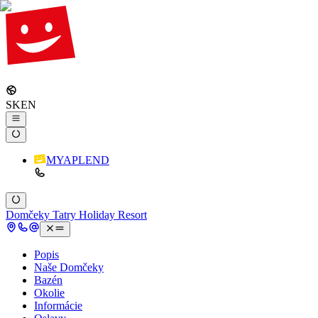
SK
EN
MYAPLEND
Domčeky Tatry Holiday Resort
Popis
Naše Domčeky
Bazén
Okolie
Informácie