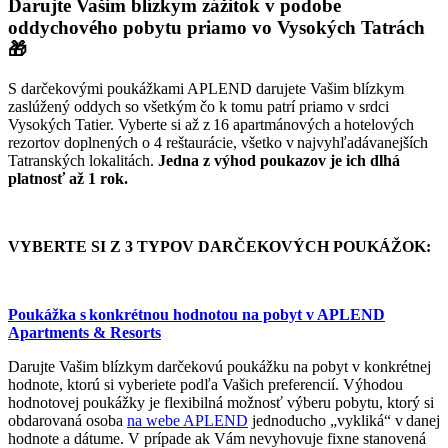
Darujte Vašim blízkym zážitok v podobe
oddychového pobytu priamo vo Vysokých Tatrách
🎁
S darčekovými poukážkami APLEND darujete Vašim blízkym
zaslúžený oddych so všetkým čo k tomu patrí priamo v srdci
Vysokých Tatier. Vyberte si až z 16 apartmánových a hotelových
rezortov doplnených o 4 reštaurácie, všetko v najvyhľadávanejších
Tatranských lokalitách.
Jedna z výhod poukazov je ich dlhá
platnosť až 1 rok.
VYBERTE SI Z 3 TYPOV DARČEKOVÝCH POUKÁŽOK:
Poukážka s konkrétnou hodnotou na pobyt v APLEND
Apartments & Resorts
Darujte Vašim blízkym darčekovú poukážku na pobyt v konkrétnej
hodnote, ktorú si vyberiete podľa Vašich preferencií. Výhodou
hodnotovej poukážky je flexibilná možnosť výberu pobytu, ktorý si
obdarovaná osoba
na webe APLEND
jednoducho „vykliká“ v danej
hodnote a dátume. V prípade ak Vám nevyhovuje fixne stanovená