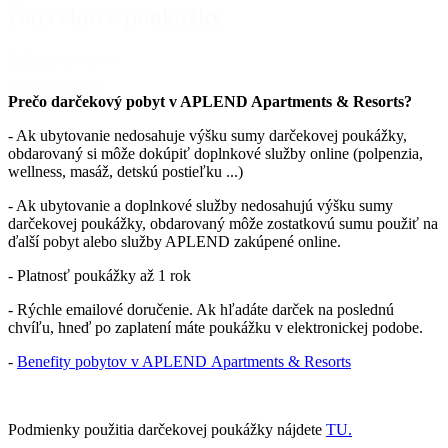
Darčekové poukážky
Zážitky na mieru
Nakupovať
Prečo darčekový pobyt v APLEND Apartments & Resorts?
- Ak ubytovanie nedosahuje výšku sumy darčekovej poukážky,
obdarovaný si môže dokúpiť doplnkové služby online (polpenzia,
wellness, masáž, detskú postieľku ...)
- Ak ubytovanie a doplnkové služby nedosahujú výšku sumy
darčekovej poukážky, obdarovaný môže zostatkovú sumu použiť na
ďalší pobyt alebo služby APLEND zakúpené online.
- Platnosť poukážky až 1 rok
- Rýchle emailové doručenie. Ak hľadáte darček na poslednú
chvíľu, hneď po zaplatení máte poukážku v elektronickej podobe.
-
Benefity pobytov v APLEND Apartments & Resorts
Podmienky použitia darčekovej poukážky nájdete
TU.