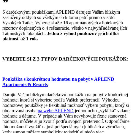
🎁
S darčekovými poukážkami APLEND darujete Vašim blízkym
zaslúžený oddych so všetkým čo k tomu patrí priamo v srdci
Vysokých Tatier. Vyberte si až z 16 apartmánových a hotelových
rezortov doplnených o 4 reštaurácie, všetko v najvyhľadávanejších
Tatranských lokalitách.
Jedna z výhod poukazov je ich dlhá
platnosť až 1 rok.
VYBERTE SI Z 3 TYPOV DARČEKOVÝCH POUKÁŽOK:
Poukážka s konkrétnou hodnotou na pobyt v APLEND
Apartments & Resorts
Darujte Vašim blízkym darčekovú poukážku na pobyt v konkrétnej
hodnote, ktorú si vyberiete podľa Vašich preferencií. Výhodou
hodnotovej poukážky je flexibilná možnosť výberu pobytu, ktorý si
obdarovaná osoba
na webe APLEND
jednoducho „vykliká“ v danej
hodnote a dátume. V prípade ak Vám nevyhovuje fixne stanovená
hodnota, môžete si ju zvoliť podľa svojich preferencií. Odporúčame
túto možnosť využiť najmä pri špeciálnych jubileách a výročiach,
kedy sumou môžete symbolicky vyjadriť aj niečo viac.