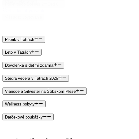
Všetky zľavy
Počet osôb
Dospelí
2
Deti
0
Hľadať ubytovanie
Hľadať ubytovanie
Piknik v Tatrách
Leto v Tatrách
Dovolenka s deťmi zdarma
Štedrá večera v Tatrách 2026
Vianoce a Silvester na Štrbskom Plese
Wellness pobyty
Darčekové poukážky