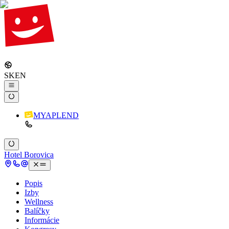
SK
EN
MYAPLEND
Hotel Borovica
Popis
Izby
Wellness
Balíčky
Informácie