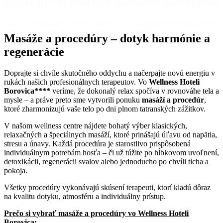
Doprajte svojmu telu skotočné načerpanie
Naši profesionálny maséri a masérky Vám odporúčia najvhodnejšiu
procedúru či masáž presne podľa vašich potrieb.
Masáže a procedúry – dotyk harmónie a
regenerácie
Doprajte si chvíle skutočného oddychu a načerpajte novú energiu v
rukách našich profesionálnych terapeutov. Vo
Wellness Hoteli
Borovica****
veríme, že dokonalý relax spočíva v rovnováhe tela a
mysle – a práve preto sme vytvorili ponuku
masáží a procedúr
,
ktoré zharmonizujú vaše telo po dni plnom tatranských zážitkov.
V našom wellness centre nájdete bohatý výber klasických,
relaxačných a špeciálnych masáží, ktoré prinášajú úľavu od napätia,
stresu a únavy. Každá procedúra je starostlivo prispôsobená
individuálnym potrebám hosťa – či už túžite po hĺbkovom uvoľnení,
detoxikácii, regenerácii svalov alebo jednoducho po chvíli ticha a
pokoja.
Všetky procedúry vykonávajú skúsení terapeuti, ktorí kladú dôraz
na kvalitu dotyku, atmosféru a individuálny prístup.
Prečo si vybrať masáže a procedúry vo Wellness Hoteli
Borovica: