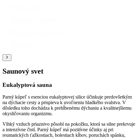
Infra sauna
Zaslúžený oddych
Ochladzovacia kaďa
Vírivka
Saunový svet
Eukalyptová sauna
Parný kúpeľ s esenciou eukalyptovej silice účinkuje predovšetkým
na dýchacie cesty a prispieva k uvoľneniu hladkého svalstva. V
dôsledku toho dochádza k prehĺbenému dýchaniu a kvalitnejšiemu
okysličovaniu organizmu.
Vlhký vzduch priaznivo pôsobí na pokožku, ktorá sa silne prekrvuje
a intenzívne čistí. Parný kúpeľ má pozitívne účinky aj pri
reumatických ťažkostiach, bolestiach kĺbov, poruchách spánku,