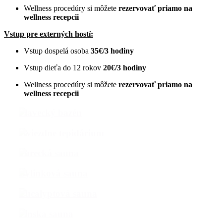
Wellness procedúry si môžete
rezervovať priamo na
wellness recepcii
Vstup pre externých hostí:
Vstup dospelá osoba
35€/3 hodiny
Vstup dieťa do 12 rokov
20€/3 hodiny
Wellness procedúry si môžete
rezervovať priamo na
wellness recepcii
Plavecký bazén
Hviezdne tepidárium
Turecká sauna
Bylinková sauna
Eucalyptová sauna
Fínska sauna