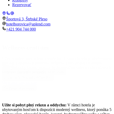
Kongresy
Rezervovať
Športová 3, Štrbské Pleso
hotelborovica@aplend.com
+421 904 744 000
Wellness centrum
Užite si pobyt plný relaxu a oddychu: V rámci hotela je ubytovaným
hosťom k dispozícii moderný wellness, ktorý ponúka 6 druhov
Miesto
sáun, plavecký bazén, jacuzzi, hydromasážnu vaňu a výber rôznych
wellness služieb a procedúr.
Príchod
Odchod
06.08.2026
07.08.2026
Počet osôb
Dospelí
2
Deti
0
Hľadať ubytovanie
Hľadať ubytovanie
Užite si pobyt plný relaxu a oddychu:
V rámci hotela je
ubytovaným hosťom k dispozícii moderný wellness, ktorý ponúka 5