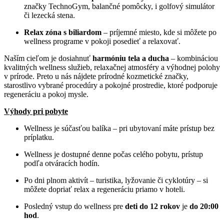
značky TechnoGym, balančné pomôcky, i golfový simulátor
či lezecká stena.
Relax zóna s biliardom
– príjemné miesto, kde si môžete po
wellness programe v pokoji posedieť a relaxovať.
Naším cieľom je dosiahnuť
harmóniu tela a ducha
– kombináciou
kvalitných wellness služieb, relaxačnej atmosféry a výhodnej polohy
v prírode. Preto u nás nájdete prírodné kozmetické značky,
starostlivo vybrané procedúry a pokojné prostredie, ktoré podporuje
regeneráciu a pokoj mysle.
Výhody pri pobyte
Wellness je súčasťou balíka – pri ubytovaní máte prístup bez
príplatku.
Wellness je dostupné denne počas celého pobytu, prístup
podľa otváracích hodín.
Po dni plnom aktivít – turistika, lyžovanie či cyklotúry – si
môžete dopriať relax a regeneráciu priamo v hoteli.
Posledný vstup do wellness pre
deti do 12 rokov
je
do 20:00
hod
.