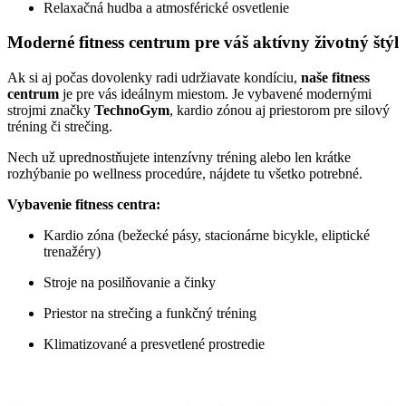
Relaxačná hudba a atmosférické osvetlenie
Moderné fitness centrum pre váš aktívny životný štýl
Ak si aj počas dovolenky radi udržiavate kondíciu,
naše fitness
centrum
je pre vás ideálnym miestom. Je vybavené modernými
strojmi značky
TechnoGym
, kardio zónou aj priestorom pre silový
tréning či strečing.
Nech už uprednostňujete intenzívny tréning alebo len krátke
rozhýbanie po wellness procedúre, nájdete tu všetko potrebné.
Vybavenie fitness centra:
Kardio zóna (bežecké pásy, stacionárne bicykle, eliptické
trenažéry)
Stroje na posilňovanie a činky
Priestor na strečing a funkčný tréning
Klimatizované a presvetlené prostredie