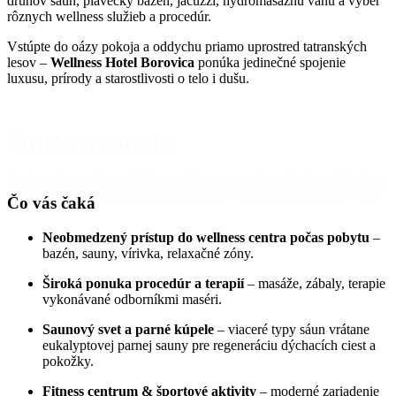
druhov sáun, plavecký bazén, jacuzzi, hydromasážnu vaňu a výber
rôznych wellness služieb a procedúr.
Vstúpte do oázy pokoja a oddychu priamo uprostred tatranských
lesov –
Wellness Hotel Borovica
ponúka jedinečné spojenie
luxusu, prírody a starostlivosti o telo i dušu.
Vírivka na streche
Vychutnajte si dokonalý čas s milovanou osobou. Spoločný čas je to
najviac čo s môžete darovať. 40 minút = 60€ alebo 60 minút = 90€
Čo vás čaká
Neobmedzený prístup do wellness centra počas pobytu
–
bazén, sauny, vírivka, relaxačné zóny.
Široká ponuka procedúr a terapií
– masáže, zábaly, terapie
vykonávané odborníkmi maséri.
Saunový svet a parné kúpele
– viaceré typy sáun vrátane
eukalyptovej parnej sauny pre regeneráciu dýchacích ciest a
pokožky.
Fitness centrum & športové aktivity
– moderné zariadenie