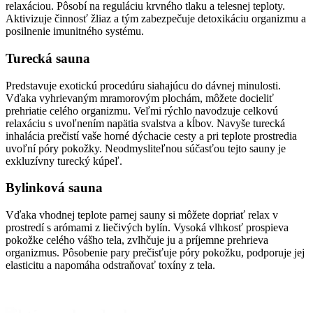
relaxáciou. Pôsobí na reguláciu krvného tlaku a telesnej teploty.
Aktivizuje činnosť žliaz a tým zabezpečuje detoxikáciu organizmu a
posilnenie imunitného systému.
Turecká sauna
Predstavuje exotickú procedúru siahajúcu do dávnej minulosti.
Vďaka vyhrievaným mramorovým plochám, môžete docieliť
prehriatie celého organizmu. Veľmi rýchlo navodzuje celkovú
relaxáciu s uvoľnením napätia svalstva a kĺbov. Navyše turecká
inhalácia prečistí vaše horné dýchacie cesty a pri teplote prostredia
uvoľní póry pokožky. Neodmysliteľnou súčasťou tejto sauny je
exkluzívny turecký kúpeľ.
Bylinková sauna
Vďaka vhodnej teplote parnej sauny si môžete dopriať relax v
prostredí s arómami z liečivých bylín. Vysoká vlhkosť prospieva
pokožke celého vášho tela, zvlhčuje ju a príjemne prehrieva
organizmus. Pôsobenie pary prečisťuje póry pokožku, podporuje jej
elasticitu a napomáha odstraňovať toxíny z tela.