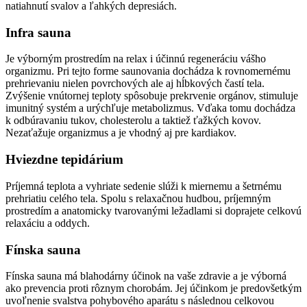
natiahnutí svalov a ľahkých depresiách.
Infra sauna
Je výborným prostredím na relax i účinnú regeneráciu vášho
organizmu. Pri tejto forme saunovania dochádza k rovnomernému
prehrievaniu nielen povrchových ale aj hĺbkových častí tela.
Zvýšenie vnútornej teploty spôsobuje prekrvenie orgánov, stimuluje
imunitný systém a urýchľuje metabolizmus. Vďaka tomu dochádza
k odbúravaniu tukov, cholesterolu a taktiež ťažkých kovov.
Nezaťažuje organizmus a je vhodný aj pre kardiakov.
Hviezdne tepidárium
Príjemná teplota a vyhriate sedenie slúži k miernemu a šetrnému
prehriatiu celého tela. Spolu s relaxačnou hudbou, príjemným
prostredím a anatomicky tvarovanými ležadlami si doprajete celkovú
relaxáciu a oddych.
Fínska sauna
Fínska sauna má blahodárny účinok na vaše zdravie a je výborná
ako prevencia proti rôznym chorobám. Jej účinkom je predovšetkým
uvoľnenie svalstva pohybového aparátu s následnou celkovou