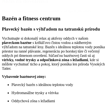
Aktívna dovolenka
Plavecký bazén, saunový svet, masáže a wellness pocedúry,
fitness...
Bazén a fitness centrum
Plavecký bazén s výhľadom na tatranskú prírodu
Vychutnajte si dokonalý relax aj aktívny oddych v našom
plaveckom bazéne
s krištáľovo čistou vodou a nádherným
výhľadom na tatranské lesy. Bazén s ideálnou teplotou vody ponúka
priestor na ranné plávanie, regeneráciu po horskej túre či večerný
oddych pri tlmenom osvetlení. Súčasťou bazénovej časti sú aj
vírivky, vodné trysky a odpočinková zóna s ležadlami
, kde si
môžete vychutnať ticho a pokoj, ktorý ponúka len príroda Vysokých
Tatier.
Vybavenie bazénovej zóny:
Plavecký bazén s ideálnou teplotou vody
Hydromasážne trysky a vírivka
Oddychová zóna s ležadlami