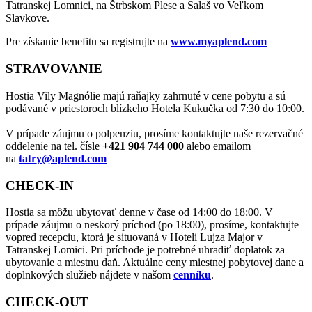
Tatranskej Lomnici, na Štrbskom Plese a Salaš vo Veľkom
Slavkove.
Pre získanie benefitu sa registrujte na
www.myaplend.com
STRAVOVANIE
Hostia Vily Magnólie majú raňajky zahrnuté v cene pobytu a sú
podávané v priestoroch blízkeho Hotela Kukučka od 7:30 do 10:00.
V prípade záujmu o polpenziu, prosíme kontaktujte naše rezervačné
oddelenie na tel. čísle
+421 904 744 000
alebo emailom
na
tatry@aplend.com
CHECK-IN
Hostia sa môžu ubytovať denne v čase od 14:00 do 18:00. V
prípade záujmu o neskorý príchod (po 18:00), prosíme, kontaktujte
vopred recepciu, ktorá je situovaná v Hoteli Lujza Major v
Tatranskej Lomici. Pri príchode je potrebné uhradiť doplatok za
ubytovanie a miestnu daň. Aktuálne ceny miestnej pobytovej dane a
doplnkových služieb nájdete v našom
cenníku
.
CHECK-OUT