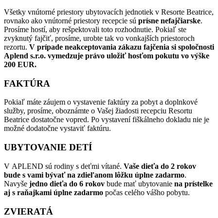
Všetky vnútorné priestory ubytovacích jednotiek v Resorte Beatrice,
rovnako ako vnútorné priestory recepcie sú
prísne nefajčiarske
.
Prosíme hostí, aby rešpektovali toto rozhodnutie. Pokiaľ ste
zvyknutý fajčiť, prosíme, urobte tak vo vonkajších priestoroch
rezortu.
V prípade neakceptovania zákazu fajčenia si spoločnosti
Aplend s.r.o. vymedzuje právo uložiť hosťom pokutu vo výške
200 EUR.
FAKTÚRA
Pokiaľ máte záujem o vystavenie faktúry za pobyt a doplnkové
služby, prosíme, oboznámte o Vašej žiadosti recepciu Resortu
Beatrice dostatočne vopred. Po vystavení fiškálneho dokladu nie je
možné dodatočne vystaviť faktúru.
UBYTOVANIE DETÍ
V APLEND sú rodiny s deťmi vítané.
Vaše dieťa do 2 rokov
bude s vami bývať na zdieľanom lôžku úplne zadarmo
.
Navyše
jedno dieťa do 6 rokov
bude mať ubytovanie
na prístelke
aj s raňajkami úplne zadarmo
počas celého vášho pobytu.
ZVIERATÁ