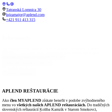
Tatranská Lomnica 30
lujzamajor@aplend.com
+421 911 413 315
Informácie
Na jednom mieste nájdete všetky základné informácie o hoteli –
Miesto
check-in a check-out, možnosti stravovania, služby pre hostí aj
praktické tipy pre váš pobyt.
Príchod
Odchod
08.08.2026
09.08.2026
Počet osôb
Dospelí
2
Deti
0
Hľadať ubytovanie
Hľadať ubytovanie
APLEND REŠTAURÁCIE
Ako
člen MYAPLEND
získate benefit v podobe zvýhodneného
menu vo
všetkých našich APLEND reštauráciách.
Do tradičných
slovenských reštaurácií Koliba Kamzík v Starom Smokovci,