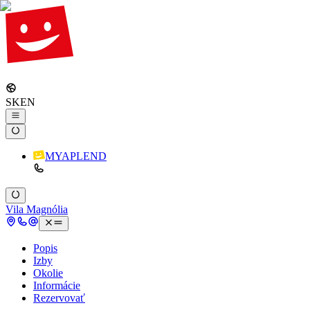
SK
EN
MYAPLEND
Vila Magnólia
Popis
Izby
Okolie
Informácie
Rezervovať