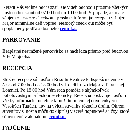
Neradi Vás vidíme odchádzať, ale v deň odchodu prosíme všetkých
hostí o check-out od 07.00 hod do 10.00 hod. V prípade, ak máte
záujem o neskorý check-out, prosíme, informujte recepciu v Lujze
Major minimálne deň vopred. Neskorý check-out môže byť
spoplatnený podľa aktuálneho
cenníka.
PARKOVANIE
Bezplatné nestrážené parkovisko sa nachádza priamo pred budovou
Vily Magnólia.
RECEPCIA
Služby recepcie sú hosťom Resortu Beatrice k dispozícii denne v
čase od 7.00 hod do 18.00 hod v Hoteli Lujza Major v Tatranskej
Lomnici. Po 18.00 hod Vám rada pomôže s akýmkoľvek
pohotovostným prípadom telefonicky. Recepcia poskytuje hosťom
všetky informácie potrebné k prežitiu príjemnej dovolenky vo
Vysokých Tatrách, tipy na výlet i suveníry rôzneho druhu. Okrem
suvenírov si hostia môžu dokúpiť aj viaceré doplnkové služby, ktoré
sú uvedené v aktuálnom
cenníku.
FAJČENIE