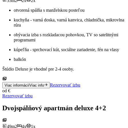
35
m
2
2
x
2
x
otvorená spálňa s manželskou posteľou
kuchyňa - varná doska, varná kanvica, chladnička, mikrovlna
rúra
obývacia izba s rozkladacou pohovkou, TV so satelitnými
programami
kúpeľňa - sprchovací kút, sociálne zariadenie, fén na vlasy
balkón
Štúdio Deluxe je vhodné pre 2-4 osoby.
Rezervovať izbu
Viac informácií
Viac info
od
€
Rezervovať izbu
Dvojspálňový apartmán deluxe 4+2
49
m
2
4
x
1
x