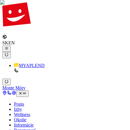
SK
EN
MYAPLEND
Monte Móry
Popis
Izby
Wellness
Okolie
Informácie