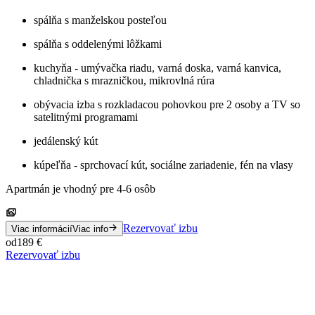
spálňa s manželskou posteľou
spálňa s oddelenými lôžkami
kuchyňa - umývačka riadu, varná doska, varná kanvica,
chladnička s mrazničkou, mikrovlná rúra
obývacia izba s rozkladacou pohovkou pre 2 osoby a TV so
satelitnými programami
jedálenský kút
kúpeľňa - sprchovací kút, sociálne zariadenie, fén na vlasy
Apartmán je vhodný pre 4-6 osôb
Rezervovať izbu
Viac informácií
Viac info
od
189
€
Rezervovať izbu