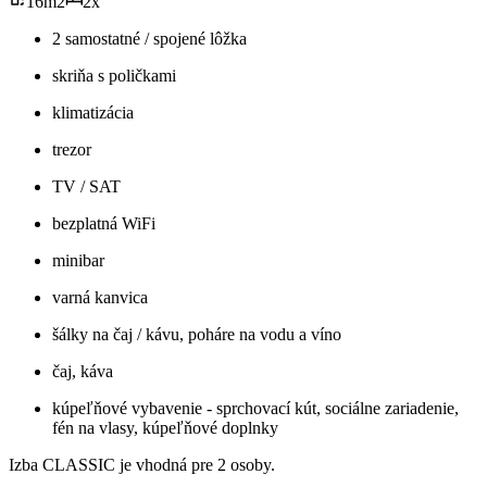
16
m
2
2
x
2 samostatné / spojené lôžka
skriňa s poličkami
klimatizácia
trezor
TV / SAT
bezplatná WiFi
minibar
varná kanvica
šálky na čaj / kávu, poháre na vodu a víno
čaj, káva
kúpeľňové vybavenie - sprchovací kút, sociálne zariadenie,
fén na vlasy, kúpeľňové doplnky
Izba CLASSIC je vhodná pre 2 osoby.