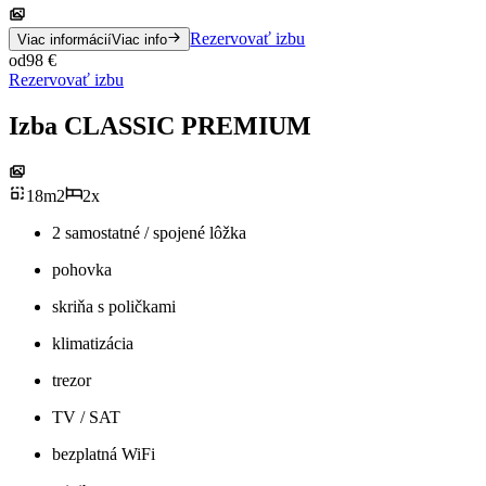
Rezervovať izbu
Viac informácií
Viac info
od
98
€
Rezervovať izbu
Izba CLASSIC PREMIUM
18
m
2
2
x
2 samostatné / spojené lôžka
pohovka
skriňa s poličkami
klimatizácia
trezor
TV / SAT
bezplatná WiFi