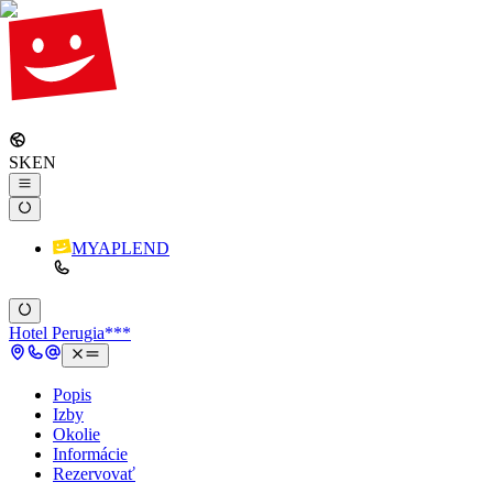
SK
EN
MYAPLEND
Hotel Perugia***
Popis
Izby
Okolie
Informácie
Rezervovať