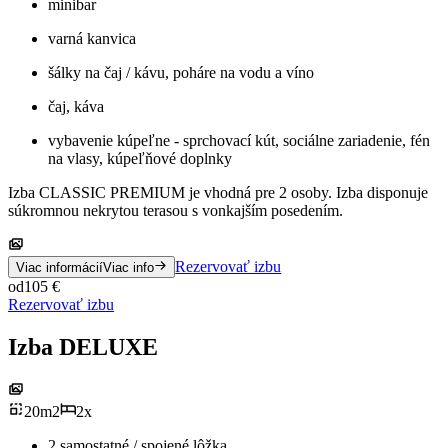
minibar
varná kanvica
šálky na čaj / kávu, poháre na vodu a víno
čaj, káva
vybavenie kúpeľne - sprchovací kút, sociálne zariadenie, fén
na vlasy, kúpeľňové doplnky
Izba CLASSIC PREMIUM je vhodná pre 2 osoby. Izba disponuje
súkromnou nekrytou terasou s vonkajším posedením.
Rezervovať izbu
Viac informácií
Viac info
od
105
€
Rezervovať izbu
Izba DELUXE
20
m
2
2
x
2 samostatné / spojené lôžka